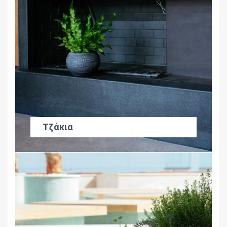
Τζάκια