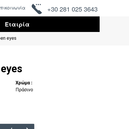
πικοινωνία
+30 281 025 3643
Εταιρία
een eyes
 eyes
Χρώμα :
Πράσινο