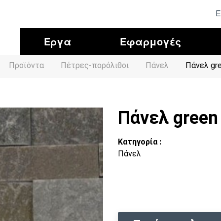
Ε
Έργα
Εφαρμογές
Προϊόντα
Πέτρες-πορόλιθοι
Πάνελ
Πάνελ gr
Πάνελ green
Κατηγορία :
Πάνελ