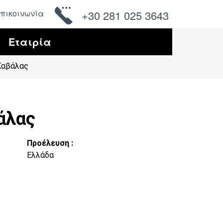
πικοινωνία
+30 281 025 3643
Εταιρία
Καβάλας
άλας
Προέλευση :
Ελλάδα