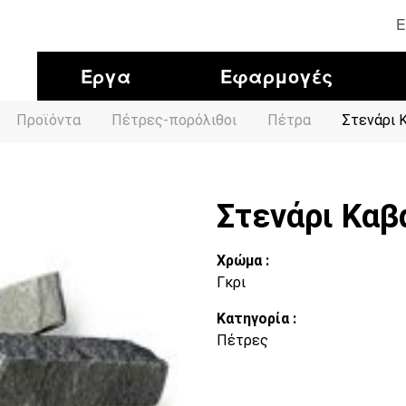
Ε
Έργα
Εφαρμογές
Προϊόντα
Πέτρες-πορόλιθοι
Πέτρα
Στενάρι 
Στενάρι Καβ
Χρώμα :
Γκρι
Κατηγορία :
Πέτρες