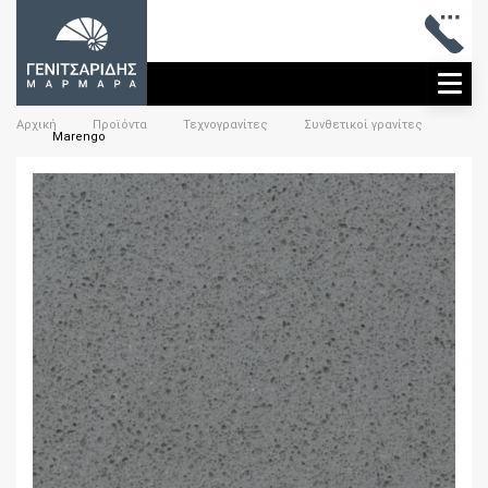
ME
Αρχική
Προϊόντα
Τεχνογρανίτες
Συνθετικοί γρανίτες
Marengo