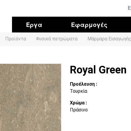
Ε
Έργα
Εφαρμογές
Προϊόντα
Φυσικά πετρώματα
Μάρμαρα Εισαγωγή
Royal Green
Προέλευση :
Τουρκία
Χρώμα :
Πράσινο