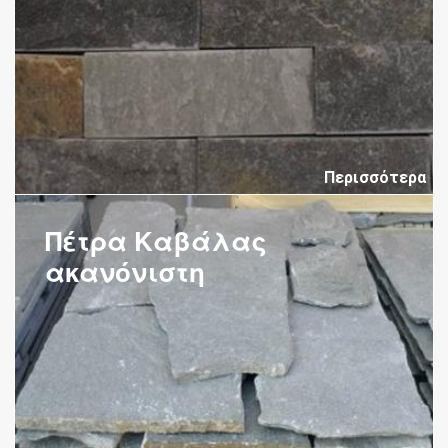
Περισσότερα
Πέτρα Καβάλας
ακανόνιστη