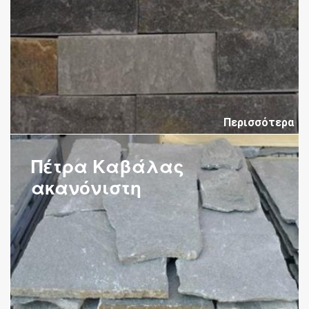
Περισσότερα
Πέτρα Καβάλας
ακανόνιστη